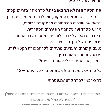
המחיר לא כולל טיפ
את הסיור הזה לא תמצאו בגוגל
סיור אחר צהריים קסום
בו נטייל בין סימטאות עתיקות, משולבות גרפיטי בועט, נבין
ונראה את שכבות ההיסטוריה מהתקופה הרומית,
גירוש ספרד ועד מלחמת האזרחים הספרדית.
נרים מבט מעלה לאדריכלות מודרניסטית לצד אמנות
עכשווית, והכל תוך כדי סיור רגלי.
נטעם קינוחים ומעדנים מתוקים לפי המסורת הקטאלנית,
ניכנס לחנויות יוצאות דופן
וכמובן, איך אפשר בלי לשתות ורמוט?
כל סיור יכיל מינימום 8 משתתפים ולכל היותר – 12
לחצ/י כאן לסיור פרטי/משפחתי
המחיר כולל טעימות וארוחת טעימות של צהריים במסעדת מישלן
*המחיר לא כולל טיפ במסעדה