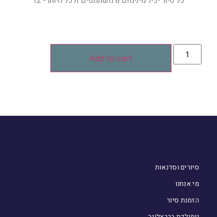
כל סיור יכיל מינימום 8 משתתפים ולכל היותר- 12
Add to cart
סיורים וסדנאות
מי אנחנו
הזמנת סיור
יומולדת בברצלונה