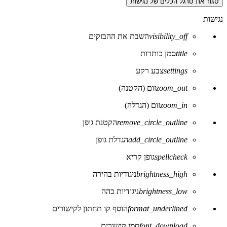
סגור את סרגל הכלים של נגישות
נגישות
visibility_off
השבת את ההבזקים
title
סמן כותרות
settings
צבע רקע
zoom_out
זום (הקטנה)
zoom_in
זום (הגדלה)
remove_circle_outline
הקטנת גופן
add_circle_outline
הגדלת גופן
spellcheck
גופן קריא
brightness_high
ניגודיות בהירה
brightness_low
ניגודיות כהה
format_underlined
הוסף קו תחתון לקישורים
font_download
סמן קישורים