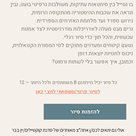
בו נטייל בין סימטאות עתיקות, משולבות גרפיטי בועט, נבין
ונראה את שכבות ההיסטוריה מהתקופה הרומית,
גירוש ספרד ועד מלחמת האזרחים הספרדית.
נרים מבט מעלה לאדריכלות מודרניסטית לצד אמנות
עכשווית, והכל תוך כדי סיור רגלי.
נטעם קינוחים ומעדנים מתוקים לפי המסורת הקטאלנית,
ניכנס לחנויות יוצאות דופן
וכמובן, איך אפשר בלי לשתות ורמוט?
כל סיור יכיל מינימום 8 משתתפים ולכל היותר – 12
לסיור פרטי/משפחתי לחצ.י כאן
להזמנת סיור
אולי גם יתאים לכם/ן אחה”צ מאוחרים של סדנת קוקטיילים/יין בבר