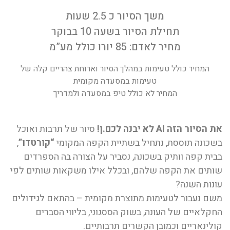
משך הסיור כ 2.5 שעות
תחילת הסיור בשעה 10 בבוקר
מחיר לאדם: 85 יורו כולל מע”מ
המחיר כולל טעימות במהלך הסיור וארוחת צהריים קלה של
טעימות במסעדה מקומית
המחיר לא כולל טיפ במסעדה ולמדריך
את הסיור הזה AI לא יבנה לכם.ן!
סיור של תרבות ואוכל
בשכונה תוססת, נתחיל בשתיית הקפה המקומי
“קורטדו”
,
בבית קפה וותיק בשכונה, נסביר על הצורה בה הספרדים
שותים את הקפה שלהם, ובכלל אילו משקאות שותים לפי
עונות השנה?
משם נעבור לטעימות מתוצרת מקומית – בהתאם לגידולים
החקלאיים של העונה, בשוק הססגוני, בליווי הסברים
קולינאריים וכמובן הקשרים תרבותיים.