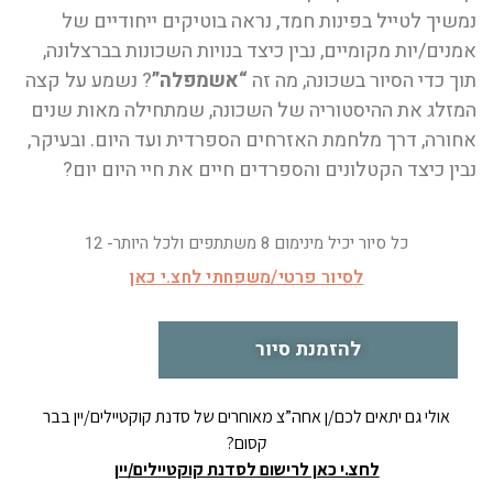
נמשיך לטייל בפינות חמד, נראה בוטיקים ייחודיים של
אמנים/יות מקומיים, נבין כיצד בנויות השכונות בברצלונה,
תוך כדי הסיור בשכונה, מה זה
“אשמפלה”
? נשמע על קצה
המזלג את ההיסטוריה של השכונה, שמתחילה מאות שנים
אחורה, דרך מלחמת האזרחים הספרדית ועד היום. ובעיקר,
נבין כיצד הקטלונים והספרדים חיים את חיי היום יום?
כל סיור יכיל מינימום 8 משתתפים ולכל היותר- 12
לסיור פרטי/משפחתי לחצ.י כאן
להזמנת סיור
אולי גם יתאים לכם/ן אחה”צ מאוחרים של סדנת קוקטיילים/יין בבר
קסום?
לחצ.י כאן לרישום לסדנת קוקטיילים/יין