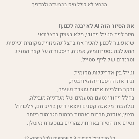
המחיר לא כולל טיפ במסעדה ולמדריך
את הסיור הזה AI לא יבנה לכם.ן!
סיור לייף סטייל ייחודי, מלא בשיק ברצלונאי
שיאפשר לכם.ן להכיר את ברצלונה מזווית מקומית וכייפית
המשלבת גסטרונומיה, אמנות, היסטוריה על קצה המזלג
וטרנדים של לייף סטייל.
נטייל בין אדריכלות מקומית
נכיר את ההיסטוריה האורבנית,
נבקר בגלריית אמנות עוצרת נשימה,
בחלל ייחודי נטעם מטעמים של מעדנייה מובילה,
נגלה בתי מלאכה קטנים ויוצאי דופן באיכותם, אלכוהול
מצוין, אופנה, תרבות ואמנות ברמות הגבוהות ביותר.
נסיים את הסיור בארוחת צהריים במסעדת מישלן.
כל סיור יכיל מינימום 8 משתתפים ולכל היותר- 12