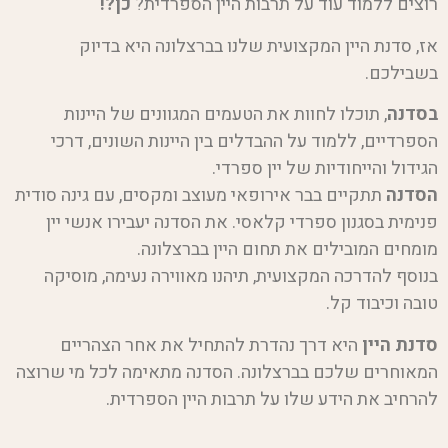
רוצים ללמוד עוד על תרבות היין הספרדית?
כן?!
אז, סדנת היין המקצועית שלנו בברצלונה היא בדיוק
בשבילכם.
בסדנה
, תוכלו לחוות את הטעמים המגוונים של היינות
הספרדיים, ללמוד על ההבדלים בין היינות השונים, דרכי
הגידול והייחודיות של יין ספרדי.
הסדנה
תתקיים בבר אירופאי מעוצב ומקסים, עם גינה סודית
פנימית בסגנון ספרדי קלאסי. את הסדנה יעבירו אנשי יין
מומחים המובילים את תחום היין בברצלונה.
בנוסף להדרכה המקצועית, תיהנו מאווירה נעימה, מוסיקה
טובה וכיבוד קל.
סדנת היין
היא דרך נהדרת להתחיל את אחר הצהריים
המאוחרים שלכם בברצלונה. הסדנה מתאימה לכל מי שרוצה
להרחיב את הידע שלו על תרבות היין הספרדית.