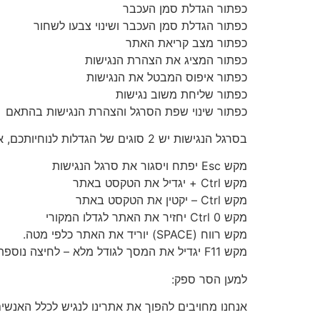
כפתור הגדלת סמן העכבר
כפתור הגדלת סמן העכבר ושינוי צבעו לשחור
כפתור מצב קריאת האתר
כפתור המציג את הצהרת הנגישות
כפתור איפוס המבטל את הנגישות
כפתור שליחת משוב נגישות
כפתור שינוי שפת הסרגל והצהרת הנגישות בהתאם
בסרגל הנגישות יש 2 סוגים של הגדלות לנוחיותכם, אך אם תרצו להגדיל עוד את האותיות תוכלו להשתמש בפונקציות המקלדת הבאות:
מקש Esc יפתח ויסגור את סרגל הנגישות
מקש Ctrl + יגדיל את הטקסט באתר
מקש Ctrl – יקטין את הטקסט באתר
מקש Ctrl 0 יחזיר את האתר לגדלו המקורי
מקש רווח (SPACE) יוריד את האתר כלפי מטה.
מקש F11 יגדיל את המסך לגודל מלא – לחיצה נוספת תקטין אותו חזרה.
למען הסר ספק:
אנחנו מחויבים להפוך את אתרינו לנגיש לכלל האנשים,ב